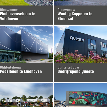
Nieuwbouw
Nieuwbouw
Eindhovensebaan te
Woning Koppelen te
Veldhoven
Steensel
Utiliteitsbouw
Utiliteitsbouw
Padelbaan te Eindhoven
Bedrijfspand Questo